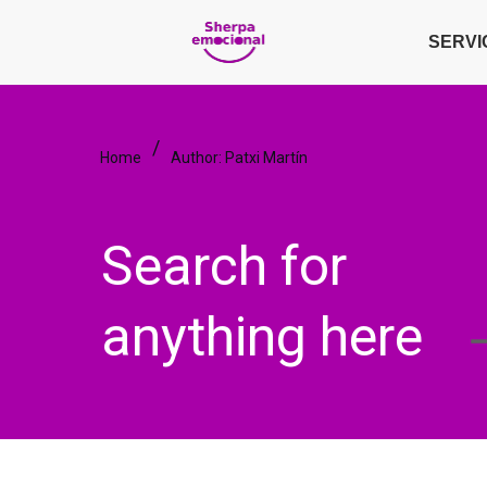
SERVI
/
Home
Author:
Patxi Martín
Search for
anything here