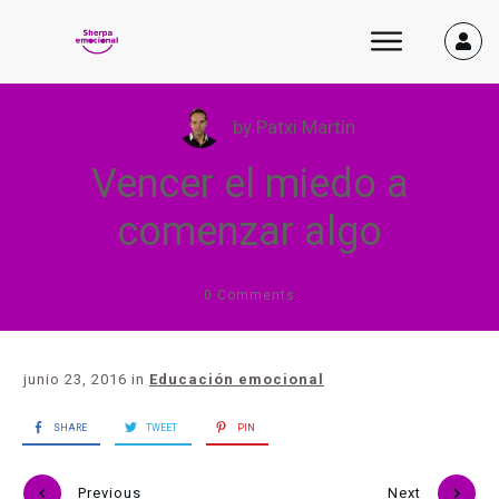
by
Patxi Martín
Vencer el miedo a
comenzar algo
0
Comments
junio 23, 2016
in
Educación emocional
SHARE
TWEET
PIN
Previous
Next