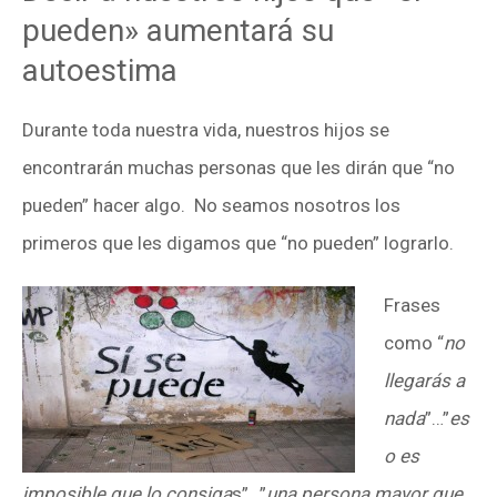
pueden» aumentará su
autoestima
Durante toda nuestra vida, nuestros hijos se
encontrarán muchas personas que les dirán que “no
pueden” hacer algo. No seamos nosotros los
primeros que les digamos que “no pueden” lograrlo.
Frases
como “
no
llegarás a
nada
”…”
es
o es
imposible que lo consiga
s”…”
una persona mayor que