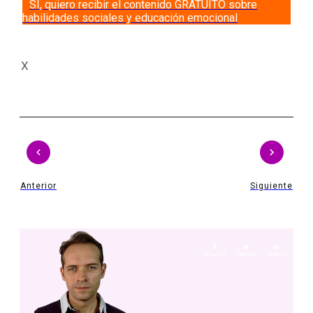
SI, quiero recibir el contenido GRATUITO sobre
habilidades sociales y educación emocional
X
Anterior
Siguiente
Share
0
Tweet
0
Share
0