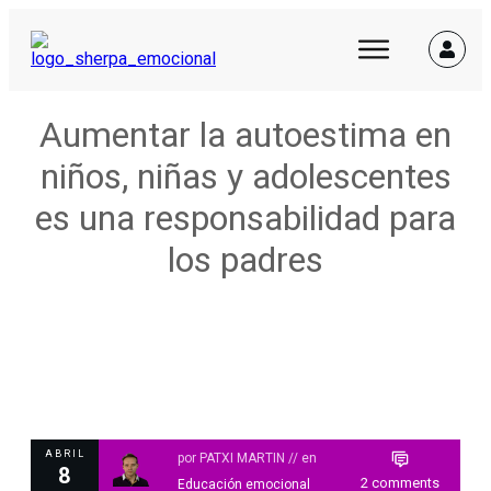
Aumentar la autoestima en
niños, niñas y adolescentes
es una responsabilidad para
los padres
ABRIL
por
PATXI MARTIN
// en
8
2
comments
Educación emocional