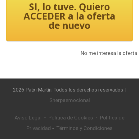
SI, lo tuve. Quiero
ACCEDER a la oferta
de nuevo
No me interesa la ofert
2026 Patxi Martín. Todos los derechos reservados |
Sherpaemocional
Aviso Legal
Política de Cookies
Política de
-
-
Privacidad
Términos y Condiciones
-