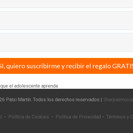
SI, quiero suscribirme y recibir el regalo GRATI
26 Patxi Martín. Todos los derechos reservados |
Sherpaemocio
l
-
Política de Cookies
-
Política de Privacidad
-
Términos y 